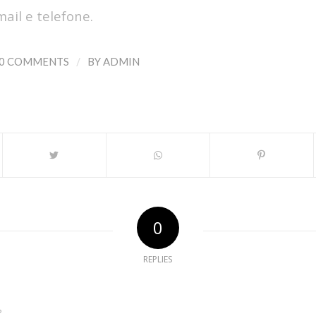
mail e telefone.
/
0 COMMENTS
BY
ADMIN
0
REPLIES
?